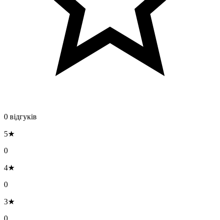
0 відгуків
5★
0
4★
0
3★
0