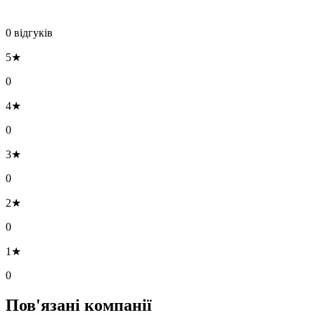
0 відгуків
5★
0
4★
0
3★
0
2★
0
1★
0
Пов'язані компанії