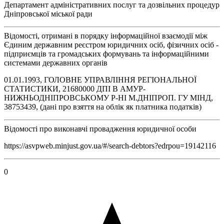
Департамент адміністративних послуг та дозвільних процедур
Дніпровської міської ради
Відомості, отримані в порядку інформаційної взаємодії між
Єдиним державним реєстром юридичних осіб, фізичних осіб -
підприємців та громадських формувань та інформаційними
системами державних органів
01.01.1993, ГОЛОВНЕ УПРАВЛІННЯ РЕГІОНАЛЬНОЇ
СТАТИСТИКИ, 21680000 ДПI В АМУР-
НИЖНЬОДНIПРОВСЬКОМУ Р-НI М.ДНIПРОП. ГУ МIНД,
38753439, (дані про взяття на облік як платника податків)
Відомості про виконавчі провадження юридичної особи
https://asvpweb.minjust.gov.ua/#/search-debtors?edrpou=19142116
0