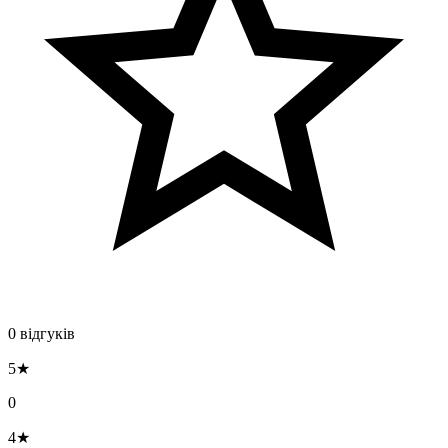
0 відгуків
5★
0
4★