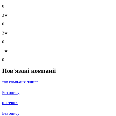
0
3★
0
2★
0
1★
0
Пов'язані компанії
ТОВ КОМПАНІЯ "РИНГ"
Без опису
ПП "РІНГ"
Без опису