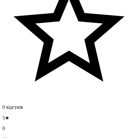
0 відгуків
5★
0