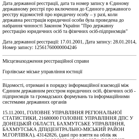
Дата державної реєстрації, дата та номер запису в Єдиному
державному реєстрі про включення до Єдиного державного
реєстру відомостей про юридичну особу – у разі, коли
державна реєстрація юридичної особи була проведена до
набрання чинності Законом України "Про державну
реєстрацію юридичних осіб та фізичних осіб-підприємців"
Дата державної реєстрації: 17.01.2001, Дата запису: 28.01.2014,
Номер запису: 12561760000004246
Місцезнаходження реєстраційної справи
Горлівське міське управління юстиції
Відомості, отримані в порядку інформаційної взаємодії між
Єдиним державним реєстром юридичних осіб, фізичних осіб -
підприємців та громадських формувань та інформаційними
системами державних органів
15.11.2001, ГОЛОВНЕ УПРАВЛІННЯ РЕГІОНАЛЬНОЇ
СТАТИСТИКИ, 21680000 ГОЛОВНЕ УПРАВЛІННЯ ДПС У
ДОНЕЦЬКІЙ ОБЛАСТІ, БАХМУТСЬКЕ УПРАВЛІННЯ,
БАХМУТСЬКА ДПІ(ЦЕНТРАЛЬНО-МІСЬКИЙ РАЙОН
М.ГОРЛІВКА), 43142826, (дані про взяття на облік як