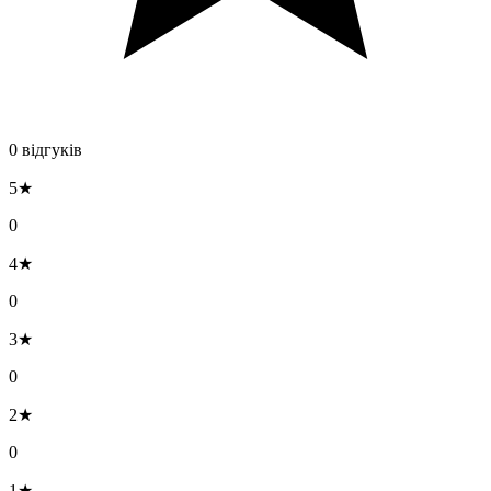
0 відгуків
5★
0
4★
0
3★
0
2★
0
1★