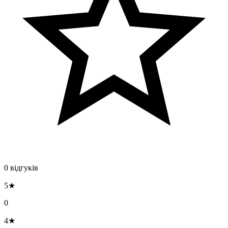
0 відгуків
5★
0
4★