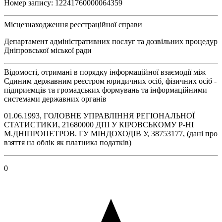
Номер запису: 12241760000064359
Місцезнаходження реєстраційної справи
Департамент адміністративних послуг та дозвільних процедур
Дніпровської міської ради
Відомості, отримані в порядку інформаційної взаємодії між
Єдиним державним реєстром юридичних осіб, фізичних осіб -
підприємців та громадських формувань та інформаційними
системами державних органів
01.06.1993, ГОЛОВНЕ УПРАВЛІННЯ РЕГІОНАЛЬНОЇ
СТАТИСТИКИ, 21680000 ДПI У КIРОВСЬКОМУ Р-НI
М.ДНIПРОПЕТРОВ. ГУ МIНДОХОДIВ У, 38753177, (дані про
взяття на облік як платника податків)
0